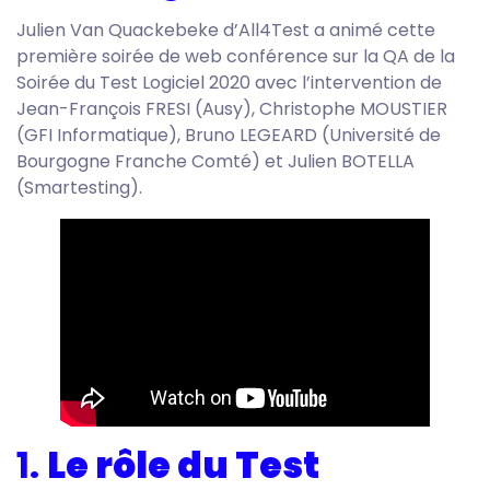
Julien Van Quackebeke d’All4Test a animé cette
première soirée de web conférence sur la QA de la
Soirée du Test Logiciel 2020 avec l’intervention de
Jean-François FRESI (Ausy), Christophe MOUSTIER
(GFI Informatique), Bruno LEGEARD (Université de
Bourgogne Franche Comté) et Julien BOTELLA
(Smartesting).
1.
Le rôle du Test