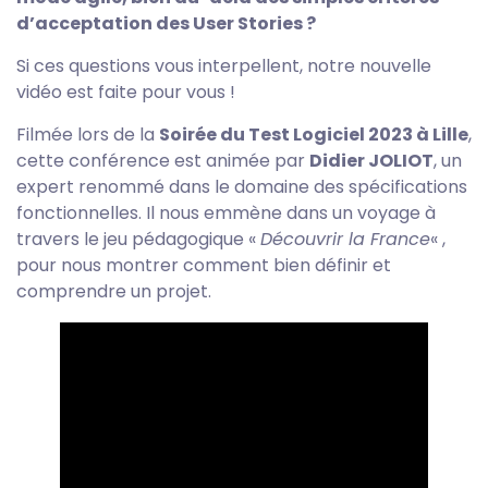
d’acceptation des User Stories ?
Si ces questions vous interpellent, notre nouvelle
vidéo est faite pour vous !
Filmée lors de la
Soirée du Test Logiciel 2023 à Lille
,
cette conférence est animée par
Didier JOLIOT
, un
expert renommé dans le domaine des spécifications
fonctionnelles. Il nous emmène dans un voyage à
travers le jeu pédagogique «
Découvrir la France
« ,
pour nous montrer comment bien définir et
comprendre un projet.