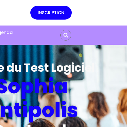
INSCRIPTION
genda
e du Test Logiciel
Sophia
ntipolis