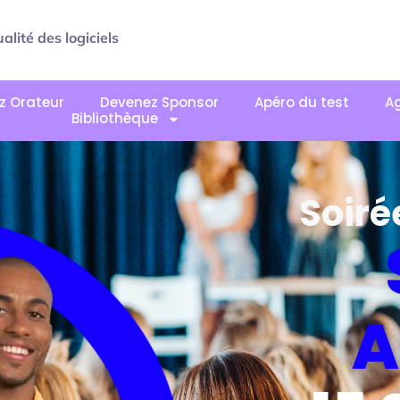
alité des logiciels
z Orateur
Devenez Sponsor
Apéro du test
A
Bibliothèque
Soiré
A