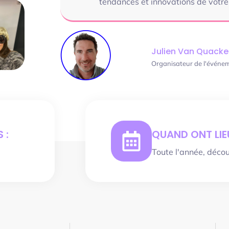
tendances et innovations de votr
Julien Van Quack
Organisateur de l'événe
 :
QUAND ONT LIEU
Toute l'année, déco