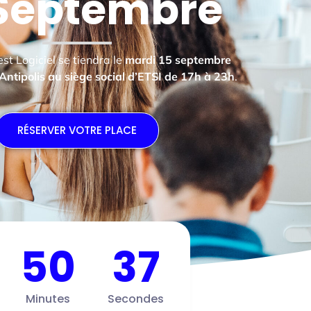
 Septembre
st Logiciel se tiendra le
mardi 15 septembre
ntipolis au siège social d’ETSI
de 17h à 23h
.
RÉSERVER VOTRE PLACE
50
35
Minutes
Secondes