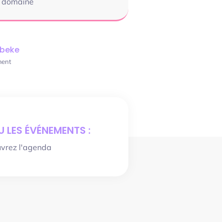
e domaine
ebeke
ment
 LES ÉVÉNEMENTS :
uvrez l'agenda