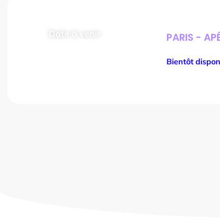
Date à venir
PARIS - AP
de 20h à 22h
Bientôt dispon
Apéro du Test