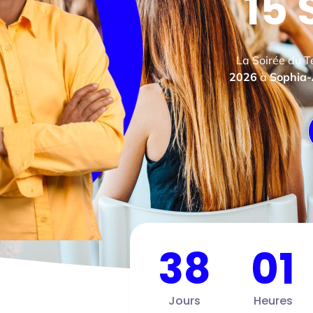
15
La Soirée du Te
2026
à
Sophia-A
38
01
Jours
Heures